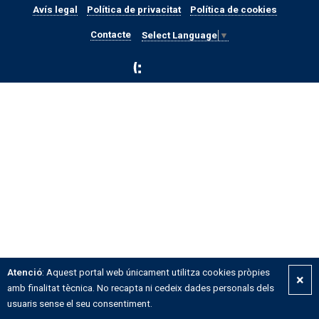
Avís legal
Política de privacitat
Política de cookies
Contacte
Select Language
▼
Atenció
: Aquest portal web únicament utilitza cookies pròpies
×
amb finalitat tècnica. No recapta ni cedeix dades personals dels
usuaris sense el seu consentiment.