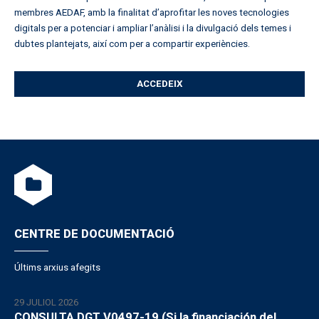
membres AEDAF, amb la finalitat d’aprofitar les noves tecnologies
digitals per a potenciar i ampliar l’anàlisi i la divulgació dels temes i
dubtes plantejats, així com per a compartir experiències.
ACCEDEIX
CENTRE DE DOCUMENTACIÓ
Últims arxius afegits
29 JULIOL 2026
CONSULTA DGT V0497-19 (Si la financiación del