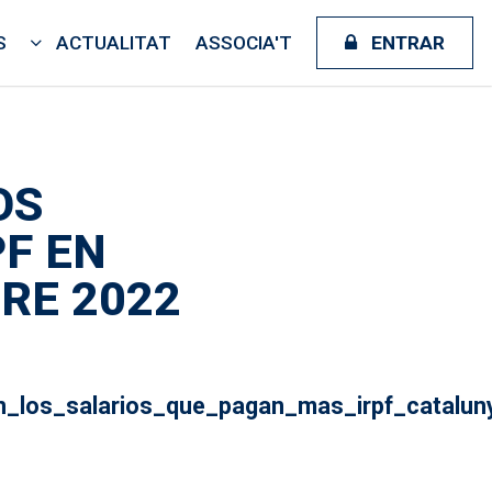
S
ACTUALITAT
ASSOCIA'T
ENTRAR
OS
F EN
RE 2022
on_los_salarios_que_pagan_mas_irpf_catalu