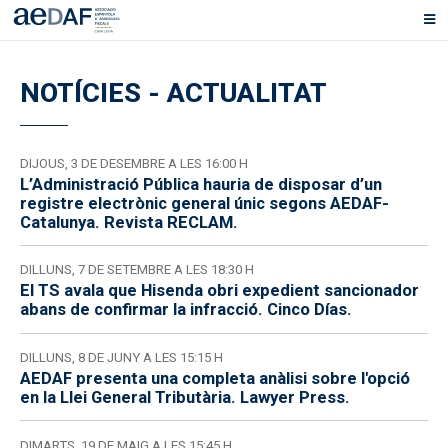
NOTÍCIES - ACTUALITAT
DIJOUS, 3 DE DESEMBRE A LES 16:00 H
L’Administració Pública hauria de disposar d’un
registre electrònic general únic segons AEDAF-
Catalunya. Revista RECLAM.
DILLUNS, 7 DE SETEMBRE A LES 18:30 H
El TS avala que Hisenda obri expedient sancionador
abans de confirmar la infracció. Cinco Días.
DILLUNS, 8 DE JUNY A LES 15:15 H
AEDAF presenta una completa anàlisi sobre l'opció
en la Llei General Tributària. Lawyer Press.
DIMARTS, 19 DE MAIG A LES 15:45 H